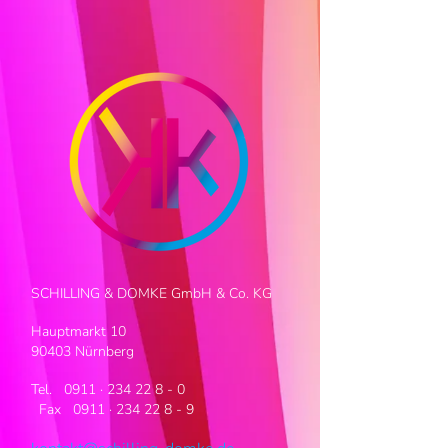
SCHILLING & DOMKE GmbH & Co. KG
Hauptmarkt 10
90403 Nürnberg
Tel. 0911 ·
234 22 8 - 0
Fax 0911 · 234 22 8 - 9