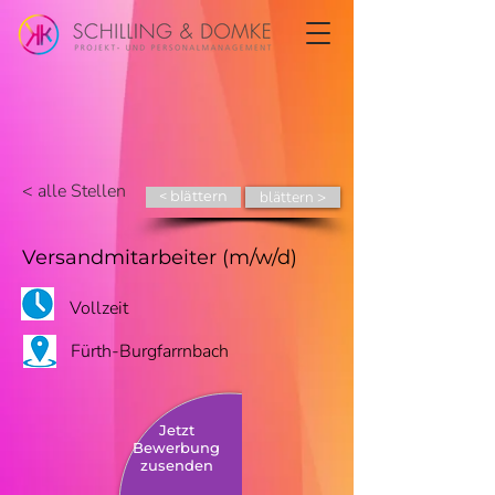
< alle Stellen
blättern >
< blättern
Versandmitarbeiter (m/w/d)
Vollzeit
Fürth-Burgfarrnbach
Jetzt
Bewerbung
zusenden