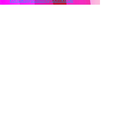
kontakt@schilling-domke.de
> Impressum
> Datenschutzerklärung
>
Hinweisgebersystem
> AGBs (Stand 04.11.2025)