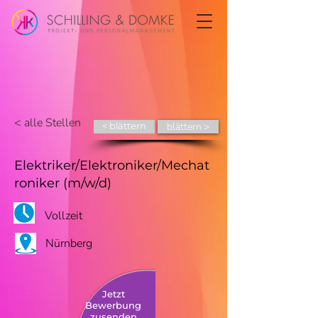
< alle Stellen
blättern >
< blättern
Elektriker/Elektroniker/Mechat
roniker (m/w/d)
Vollzeit
Nürnberg
Jetzt
Bewerbung
zusenden