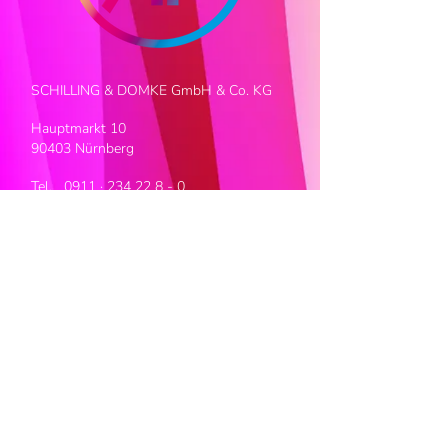
SCHILLING & DOMKE GmbH & Co. KG
Hauptmarkt 10
90403 Nürnberg
Tel. 0911 ·
234 22 8 - 0
Fax 0911 · 234 22 8 - 9
kontakt@schilling-domke.de