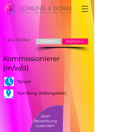
< alle Stellen
blättern >
< blättern
Kommissionierer
(m/w/d)
Teilzeit
Nürnberg (Hafengebiet)
Jetzt
Bewerbung
zusenden