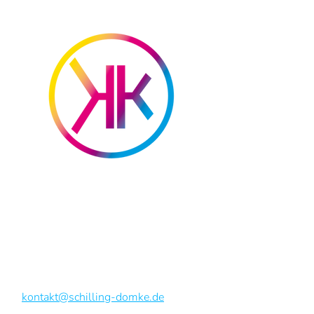
SCHILLING & DOMKE GmbH & Co. KG
Hauptmarkt 10
90403 Nürnberg
Tel. 0911 ·
234 22 8 - 0
Fax 0911 · 234 22 8 - 9
kontakt@schilling-domke.de